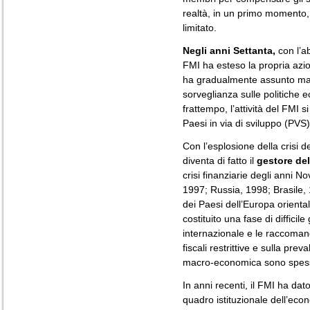
realtà, in un primo momento, i
limitato.
Negli anni Settanta,
con l’ab
FMI ha esteso la propria azi
ha gradualmente assunto mag
sorveglianza sulle politiche
frattempo, l’attività del FMI s
Paesi in via di sviluppo (PVS)
Con l’esplosione della crisi de
diventa di fatto il
gestore dell
crisi finanziarie degli anni N
1997; Russia, 1998; Brasile, 
dei Paesi dell’Europa orient
costituito una fase di difficil
internazionale e le raccoma
fiscali restrittive e sulla pre
macro-economica sono spess
In anni recenti, il FMI ha da
quadro istituzionale dell’eco