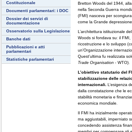
Costituzionale
Bretton Woods del 1944, alla
nella Seconda Guerra mondia
Documenti parlamentari: i DOC
(FMI) nasceva per scongiurare
Dossier dei servizi di
come la Grande depressione 
documentazione
Osservatorio sulla Legislazione
L’architettura istituzionale d
Woods si fondava su: il FMI, 
Banche dati
ricostruzione e lo sviluppo 
Pubblicazioni e atti
un’Organizzazione internazio
parlamentari
Quest’ultima fu realizzata so
Statistiche parlamentari
Trade Organisation
- WTO).
L’obiettivo statutario del 
stabilizzazione delle relazi
internazionali.
L’esigenza de
dalla constatazione che le e
stabilità monetaria e finanziar
economica mondiale.
Il FMI ha inizialmente operat
ma aggiustabili, imperniato sul
concedendo assistenza finanz
membri per compensare gli squ