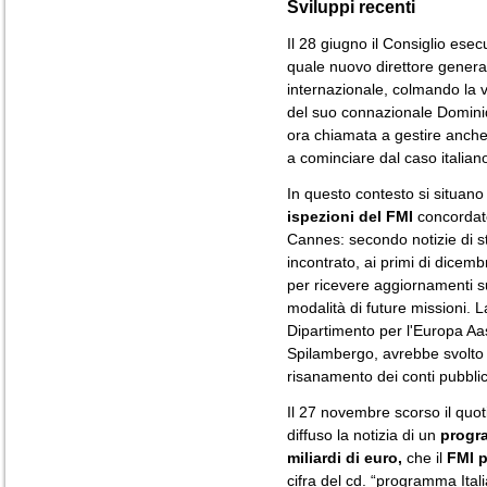
Sviluppi recenti
Il 28 giugno il Consiglio ese
quale nuovo direttore general
internazionale, colmando la v
del suo connazionale Domini
ora chiamata a gestire anche 
a cominciare dal caso italian
In questo contesto si situano 
ispezioni del FMI
concordat
Cannes: secondo notizie di
incontrato, ai primi di dicemb
per ricevere aggiornamenti sui
modalità di future missioni. L
Dipartimento per l'Europa Aa
Spilambergo, avrebbe svolto 
risanamento dei conti pubblici 
Il 27 novembre scorso il quo
diffuso la notizia di un
progra
miliardi di euro,
che il
FMI p
cifra del cd. “programma Itali