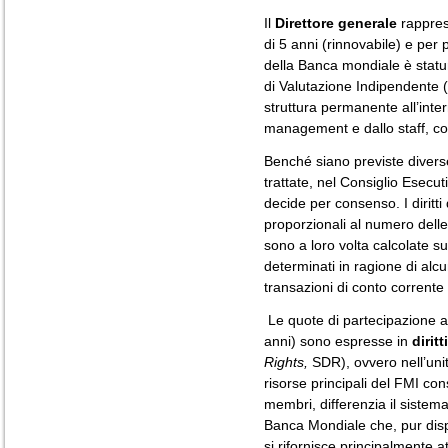
Il
Direttore generale
rapprese
di 5 anni (rinnovabile) e per
della Banca mondiale è statuni
di Valutazione Indipendente (
struttura permanente all’int
management e dallo staff, con
Benché siano previste diver
trattate, nel Consiglio Esecut
decide per consenso. I diritti
proporzionali al numero delle
sono a loro volta calcolate su
determinati in ragione di alcun
transazioni di conto corrente e
Le quote di partecipazione a
anni) sono espresse in
dirit
Rights,
SDR), ovvero nell’unit
risorse principali del FMI co
membri, differenzia il sistem
Banca Mondiale che, pur disp
si rifornisce principalmente a