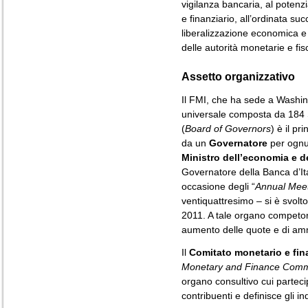
vigilanza bancaria, al potenz
e finanziario, all’ordinata s
liberalizzazione economica e 
delle autorità monetarie e fisc
Assetto organizzativo
Il FMI, che ha sede a Washin
universale composta da 184 S
(
Board of Governors
) è il p
da un
Governatore
per ognun
Ministro dell’economia e de
Governatore della Banca d’Ital
occasione degli “
Annual Mee
ventiquattresimo – si è svol
2011. A tale organo competono
aumento delle quote e di am
Il
Comitato monetario e fina
Monetary and Finance Comm
organo consultivo cui partec
contribuenti e definisce gli ind