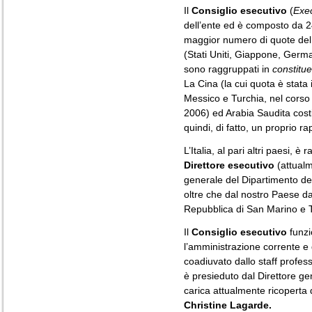
Il
Consiglio esecutivo
(
Exe
dell’ente ed è composto da 24
maggior numero di quote de
(Stati Uniti, Giappone, Germani
sono raggruppati in
constitu
La Cina (la cui quota è stata
Messico e Turchia, nel corso
2006) ed Arabia Saudita cos
quindi, di fatto, un proprio r
L’Italia, al pari altri paesi, 
Direttore esecutivo
(attualm
generale del Dipartimento de
oltre che dal nostro Paese da
Repubblica di San Marino e T
Il
Consiglio esecutivo
funzi
l’amministrazione corrente e 
coadiuvato dallo staff profes
è presieduto dal Direttore ge
carica attualmente ricoperta 
Christine Lagarde.