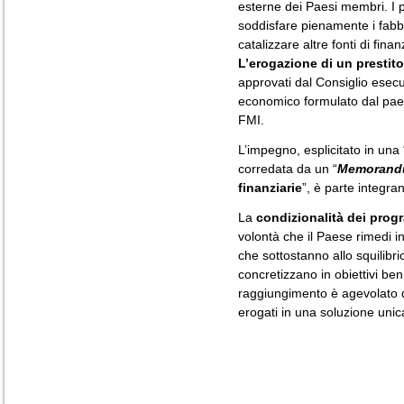
esterne dei Paesi membri. I p
soddisfare pienamente i fabb
catalizzare altre fonti di fin
L’erogazione di un prestito
approvati dal Consiglio ese
economico formulato dal paes
FMI.
L’impegno, esplicitato in una 
corredata da un “
Memoran
finanziarie
”, è parte integran
La
condizionalità dei progr
volontà che il Paese rimedi i
che sottostanno allo squilibrio
concretizzano in obiettivi ben 
raggiungimento è agevolato da
erogati in una soluzione uni