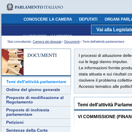
CONOSCERE LA CAMERA
DEPUTATI
ORGANI PARL
Vai alla Legisla
C
dal 29/04/2008 - al 14/03/2013
Stai consultando:
Camera dei deputati
›
Documenti
› Temi dell'attività parlamentare
DOCUMENTI
I processi di attuazione delle 
cui le leggi danno impulso.
Le informazioni fornite pr
stata attuata e sui risultati c
risolvere il problema colletti
Temi dell'attività parlamentare
Accesso tematico alle politic
Ordine del giorno generale
Proposte di modificazione al
Regolamento
Temi dell'attività Parlam
Proposte di inchiesta
parlamentare
VI COMMISSIONE (FINAN
Petizioni
Sentenze della Corte