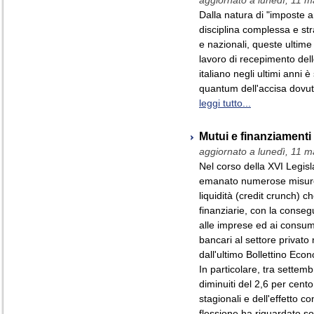
aggiornato a lunedì, 11 
Dalla natura di "imposte 
disciplina complessa e str
e nazionali, queste ultime
lavoro di recepimento delle
italiano negli ultimi anni è
quantum dell'accisa dovuta
leggi tutto...
Mutui e finanziamenti
aggiornato a lunedì, 11 
Nel corso della XVI Legi
emanato numerose misure 
liquidità (credit crunch) ch
finanziarie, con la conseg
alle imprese ed ai consumat
bancari al settore privato
dall'ultimo Bollettino Eco
In particolare, tra settem
diminuiti del 2,6 per cento
stagionali e dell'effetto co
flessione ha riguardato sop