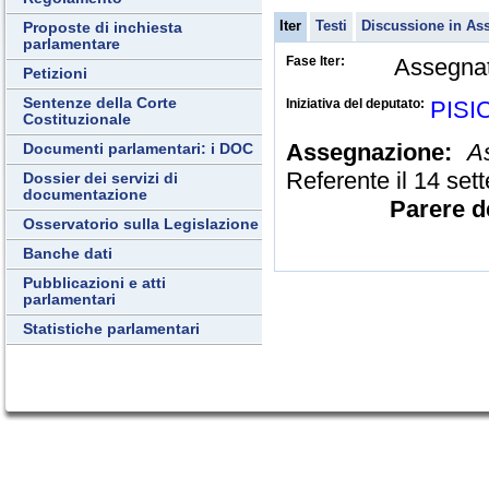
Iter
Testi
Discussione in As
Proposte di inchiesta
parlamentare
Fase Iter:
Assegnat
Petizioni
Sentenze della Corte
Iniziativa del deputato:
PISI
Costituzionale
Assegnazione:
A
Documenti parlamentari: i DOC
Referente il 14 se
Dossier dei servizi di
documentazione
Parere de
Osservatorio sulla Legislazione
Banche dati
Pubblicazioni e atti
parlamentari
Statistiche parlamentari