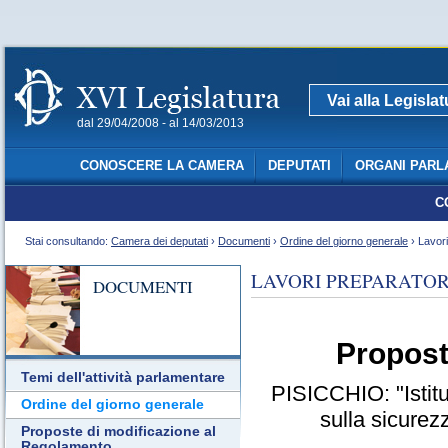
Vai alla Legisla
dal 29/04/2008 - al 14/03/2013
CONOSCERE LA CAMERA
DEPUTATI
ORGANI PARL
C
Stai consultando:
Camera dei deputati
›
Documenti
›
Ordine del giorno generale
› Lavori
LAVORI PREPARATOR
DOCUMENTI
Propost
Temi dell'attività parlamentare
PISICCHIO: "Istit
Ordine del giorno generale
sulla sicurezz
Proposte di modificazione al
Regolamento