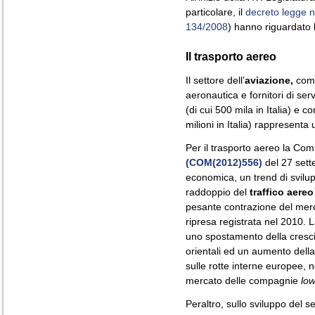
particolare, il
decreto legge n
134/2008
) hanno riguardato 
Il trasporto aereo
Il settore dell’
aviazione,
comp
aeronautica e fornitori di ser
(di cui 500 mila in Italia) e c
milioni in Italia) rappresenta 
Per il trasporto aereo la C
(COM(2012)556)
del 27 sett
economica, un trend di svilup
raddoppio del
traffico aereo
pesante contrazione del merca
ripresa registrata nel 2010.
uno spostamento della crescit
orientali ed un aumento dell
sulle rotte interne europee, 
mercato delle compagnie
low
Peraltro, sullo sviluppo del s