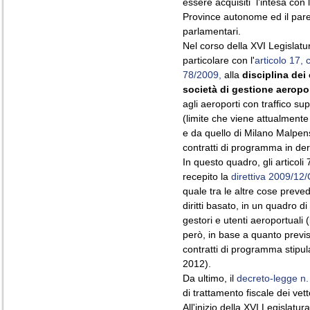
essere acquisiti l’intesa co
Province autonome ed il par
parlamentari.
Nel corso della XVI Legislatu
particolare con l'
articolo 17,
78/2009,
alla
disciplina dei
società di gestione aeropor
agli aeroporti con traffico su
(limite che viene attualment
e da quello di Milano Malpens
contratti di programma in der
In questo quadro, gli articoli
recepito la
direttiva 2009/12
quale tra le altre cose prev
diritti basato, in un quadro d
gestori e utenti aeroportuali 
però, in base a quanto previ
contratti di programma stipu
2012).
Da ultimo, il
decreto-legge n
di trattamento fiscale dei vett
All'inizio della XVI Legislatur