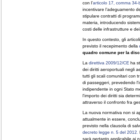
con l’
articolo 17, comma 34-b
incentivare l’adeguamento del
stipulare contratti di progra
materia, introducendo sistemi 
costi delle infrastrutture e dei
In questo contesto, gli artico
previsto il recepimento della
quadro comune per la discip
La
direttiva 2009/12/CE
ha st
dei diritti aeroportuali negli
tutti gli scali comunitari con 
di passeggeri, prevedendo l'is
indipendente in ogni Stato m
l'importo dei diritti sia dete
attraverso il confronto fra ge
La nuova normativa non si ap
attualmente in essere, concl
previsto nella clausola di salv
decreto legge n. 5 del 2012.
L
sarà pertanto applicabile ai n