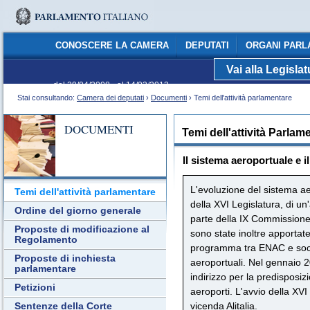
CONOSCERE LA CAMERA
DEPUTATI
ORGANI PARL
Vai alla Legisla
C
dal 29/04/2008 - al 14/03/2013
Stai consultando:
Camera dei deputati
›
Documenti
› Temi dell'attività parlamentare
DOCUMENTI
Temi dell'attività Parlam
Il sistema aeroportuale e i
L'evoluzione del sistema ae
Temi dell'attività parlamentare
della XVI Legislatura, di u
Ordine del giorno generale
parte della IX Commissione 
Proposte di modificazione al
sono state inoltre apportate 
Regolamento
programma tra ENAC e societ
Proposte di inchiesta
aeroportuali. Nel gennaio 2
parlamentare
indirizzo per la predisposi
Petizioni
aeroporti. L'avvio della XVI
vicenda Alitalia.
Sentenze della Corte