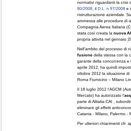
normativi riguardanti la crisi di
80/2008,
il
D.L. n.97/2008
e i
ristrutturazione aziendale. 
ammessa alle procedure di am
Compagnia Aerea Italiana (CAI)
stata così creata la
nuova Ali
propria attività nel gennaio 2
Nell’ambito del processo di ria
fusione
della stessa con la
garante della concorrenza e 
aprile 2012, ha quindi imposto
ottobre 2012 la situazione di 
Roma Fiumicino – Milano Lin
Il 18 luglio 2012 l'AGCM (Au
Mercato) ha autorizzato l'
acq
parte di Alitalia-CAI , subord
eliminare gli effetti anticonco
Catania - Milano, Palermo - 
Per ulteriori chiarimenti cfr.