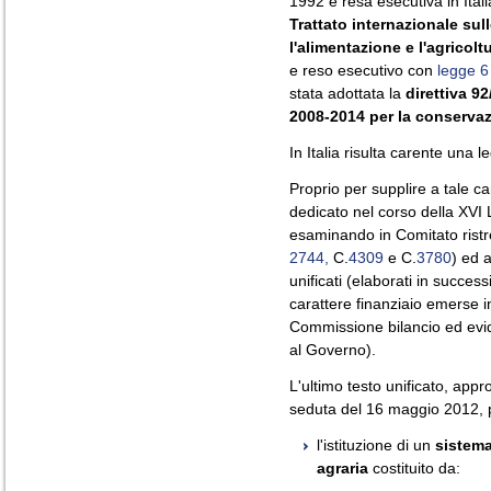
1992 e resa esecutiva in Ital
Trattato internazionale sul
l'alimentazione e l'agricoltu
e reso esecutivo con
legge 6
stata adottata la
direttiva 9
2008-2014 per la conservaz
In Italia risulta carente una l
Proprio per supplire a tale c
dedicato nel corso della XVI 
esaminando in Comitato ristre
2744,
C.
4309
e C.
3780
) ed a
unificati (elaborati in succe
carattere finanziaio emerse 
Commissione bilancio ed evide
al Governo).
L'ultimo testo unificato, app
seduta del 16 maggio 2012, pr
l'istituzione di un
sistema
agraria
costituito da: