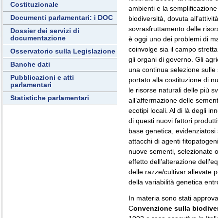
Costituzionale
ambienti e la semplificazione 
Documenti parlamentari: i DOC
biodiversità, dovuta all’attivi
sovrasfruttamento delle risors
Dossier dei servizi di
documentazione
è oggi uno dei problemi di m
coinvolge sia il campo strettam
Osservatorio sulla Legislazione
gli organi di governo. Gli ag
Banche dati
una continua selezione sulle 
Pubblicazioni e atti
portato alla costituzione di 
parlamentari
le risorse naturali delle più
Statistiche parlamentari
all’affermazione delle sement
ecotipi locali. Al di là degli 
di questi nuovi fattori produtt
base genetica, evidenziatosi s
attacchi di agenti fitopatoge
nuove sementi, selezionate o i
effetto dell’alterazione dell’
delle razze/cultivar allevate 
della variabilità genetica entr
In materia sono stati approva
C
onvenzione sulla biodiver