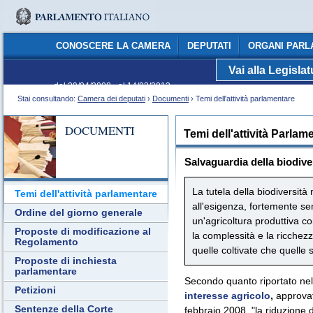
CONOSCERE LA CAMERA
DEPUTATI
ORGANI PARL
Vai alla Legisla
C
dal 29/04/2008 - al 14/03/2013
Stai consultando:
Camera dei deputati
›
Documenti
› Temi dell'attività parlamentare
DOCUMENTI
Temi dell'attività Parlam
Salvaguardia della biodiver
La tutela della biodiversità
Temi dell'attività parlamentare
all'esigenza, fortemente sent
Ordine del giorno generale
un'agricoltura produttiva c
Proposte di modificazione al
la complessità e la ricchezz
Regolamento
quelle coltivate che quelle 
Proposte di inchiesta
parlamentare
Secondo quanto riportato ne
Petizioni
interesse agricolo
,
approvat
Sentenze della Corte
febbraio 2008, "la riduzione d