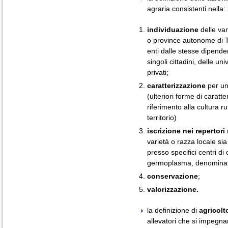
agraria consistenti nella:
individuazione
delle var
o province autonome di T
enti dalle stesse dipendent
singoli cittadini, delle uni
privati;
caratterizzazione
per un 
(ulteriori forme di caratt
riferimento alla cultura ru
territorio)
iscrizione nei repertori 
varietà o razza locale si
presso specifici centri di
germoplasma, denomina
conservazione
;
valorizzazione.
la definizione di
agricolt
allevatori che si impegna