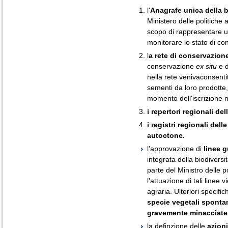
l'
Anagrafe unica della b
Ministero delle politiche a
scopo di rappresentare un
monitorare lo stato di co
l
a rete di conservazione
conservazione
ex situ
e d
nella rete venivaconsent
sementi da loro prodotte, 
momento dell'iscrizione n
i repertori regionali del
i registri regionali del
autoctone.
l'approvazione di
linee 
integrata della biodiversit
parte del Ministro delle po
l'attuazione di tali linee v
agraria. Ulteriori specifi
specie vegetali sponta
gravemente minacciate
la definzione delle
azioni