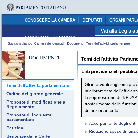
CONOSCERE LA CAMERA
DEPUTATI
ORGANI PARL
Vai alla Legisla
C
dal 29/04/2008 - al 14/03/2013
Stai consultando:
Camera dei deputati
›
Documenti
› Temi dell'attività parlamentare
DOCUMENTI
Temi dell'attività Parlam
Enti previdenziali pubblici
Gli interventi sugli enti prev
Temi dell'attività parlamentare
miglioramento dell'efficienz
Ordine del giorno generale
la soppressione di INPDA
Proposte di modificazione al
trasferimento delle funzioni
Regolamento
di funzionamento.
Proposte di inchiesta
parlamentare
Accorpamento degli enti
Petizioni
Riduzione spese di funz
Sentenze della Corte