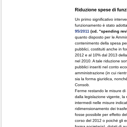
Riduzione spese di fun
Un primo significativo interv
funzionamento è stato adott
95/2011
(cd. “spending rev
quanto disposto per le Amminis
contenimento della spesa per
pubblici, costituiti anche in f
2012 e al 10% dal 2013 dell
nel 2010. A tale riduzione sono
pubblici inseriti nel conto e
amministrazione (in cui rientr
sia la forma giuridica, nonché
Consob.
Ferme restando le misure di 
dalla legislazione vigente, l
intermedi nelle misure indica
ridimensionamento dei trasfer
fosse possibile per effetto d
corso del 2012 o poiché gli en
forma societaria), dotati di 