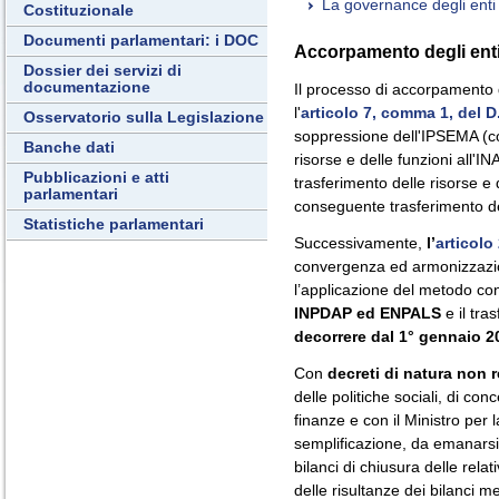
La governance degli enti
Costituzionale
Documenti parlamentari: i DOC
Accorpamento degli ent
Dossier dei servizi di
documentazione
Il processo di accorpamento d
l'
articolo 7, comma 1, del D
Osservatorio sulla Legislazione
soppressione dell'IPSEMA (c
Banche dati
risorse e delle funzioni all'
Pubblicazioni e atti
trasferimento delle risorse e 
parlamentari
conseguente trasferimento del
Statistiche parlamentari
Successivamente,
l’
articolo
convergenza ed armonizzazio
l’applicazione del metodo con
INPDAP ed ENPALS
e il tra
decorrere dal 1° gennaio 2
Con
decreti di natura non 
delle politiche sociali, di con
finanze e con il Ministro per
semplificazione, da emanarsi 
bilanci di chiusura delle relat
delle risultanze dei bilanci 