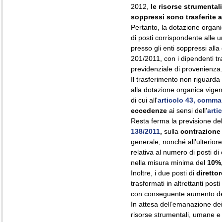
2012,
le risorse strumental
soppressi sono trasferite a
Pertanto, la dotazione organ
di posti corrispondente alle u
presso gli enti soppressi alla
201/2011, con i dipendenti t
previdenziale di provenienza
Il trasferimento non riguarda
alla dotazione organica vigent
di cui all'
articolo 43, comma
eccedenze
ai sensi dell'
arti
Resta ferma la previsione del
138/2011
,
sulla
contrazione d
generale, nonché all’ulterior
relativa al numero di posti d
nella misura minima del
10%,
Inoltre, i due posti di
diretto
trasformati in altrettanti posti
con conseguente aumento del
In attesa dell’emanazione dei 
risorse strumentali, umane e 