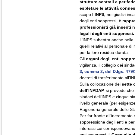
strutture centrali e perife
espletare le attività connes
scopo
l’INPS,
nei giudizi incar
degli enti soppressi,
è rappre
professionisti già inseriti
legali degli enti soppressi.
L’INPS subentra anche nella ti
quelli relativi al personale di
per la loro residua durata.
Gli
organi degli enti soppr
vigilanza, il collegio dei sindac
3, comma 2, del D.lgs. 479
decreti di trasferimento all'IN
Sulla collocazione dei
sette 
dell’INPDAP,
si prevede che 
sindaci dell’INPS e cinque sian
livello generale (per esigenze
Ragioneria generale dello St
Per far fronte all’incremento d
soppressione degli enti e per
interessi cui corrispondevano 
enti soppressi, il
Consiglio di