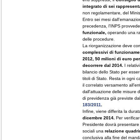
integrato di sei rappresent
non regolamentare, del Ministr
Entro sei mesi dall'emanazione
precedenza, l'INPS provvede
funzionale,
operando una raz
delle procedure.
La riorganizzazione deve c
complessivi di funzioname
2012,
50 milioni di euro pe
decorrere dal 2014.
I relativ
bilancio dello Stato per ess
titoli di Stato. Resta in ogni
il correlato versamento all'en
dall'attuazione delle misure d
di previdenza già previste dal
183/2011
.
Infine, viene differita la dura
dicembre 2014.
Per verificar
Presidente dovrà presentare a
sociali una
relazione quadri
conclusiva alla fine del mandat