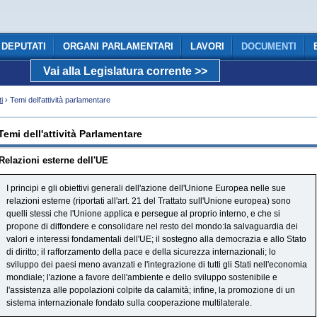
DEPUTATI
ORGANI PARLAMENTARI
LAVORI
DOCUMENTI
Vai alla Legislatura corrente >>
COMUNICAZIONE
i
› Temi dell'attività parlamentare
Temi dell'attività Parlamentare
Relazioni esterne dell'UE
I principi e gli obiettivi generali dell'azione dell'Unione Europea nelle sue
relazioni esterne (riportati all'art. 21 del Trattato sull'Unione europea) sono
quelli stessi che l'Unione applica e persegue al proprio interno, e che si
propone di diffondere e consolidare nel resto del mondo:la salvaguardia dei
valori e interessi fondamentali dell'UE; il sostegno alla democrazia e allo Stato
di diritto; il rafforzamento della pace e della sicurezza internazionali; lo
sviluppo dei paesi meno avanzati e l'integrazione di tutti gli Stati nell'economia
mondiale; l'azione a favore dell'ambiente e dello sviluppo sostenibile e
l'assistenza alle popolazioni colpite da calamità; infine, la promozione di un
sistema internazionale fondato sulla cooperazione multilaterale.