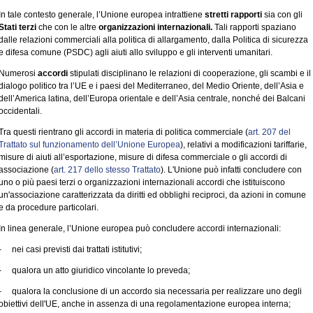
In tale contesto generale, l’Unione europea intrattiene
stretti rapporti
sia con gli
Stati terzi
che con le altre
organizzazioni internazionali.
Tali rapporti spaziano
dalle relazioni commerciali alla politica di allargamento, dalla Politica di sicurezza
e difesa comune (PSDC) agli aiuti allo sviluppo e gli interventi umanitari.
Numerosi
accordi
stipulati disciplinano le relazioni di cooperazione, gli scambi e il
dialogo politico tra l’UE e i paesi del Mediterraneo, del Medio Oriente, dell’Asia e
dell’America latina, dell’Europa orientale e dell’Asia centrale, nonché dei Balcani
occidentali.
Tra questi rientrano gli accordi in materia di politica commerciale (
art. 207 del
Trattato sul funzionamento dell’Unione Europea
), relativi a modificazioni tariffarie,
misure di aiuti all’esportazione, misure di difesa commerciale o gli accordi di
associazione (
art. 217 dello stesso Trattato
). L'Unione può infatti concludere con
uno o più paesi terzi o organizzazioni internazionali accordi che istituiscono
un'associazione caratterizzata da diritti ed obblighi reciproci, da azioni in comune
e da procedure particolari.
In linea generale, l’Unione europea può concludere accordi internazionali:
- nei casi previsti dai trattati istitutivi;
- qualora un atto giuridico vincolante lo preveda;
- qualora la conclusione di un accordo sia necessaria per realizzare uno degli
obiettivi dell'UE, anche in assenza di una regolamentazione europea interna;