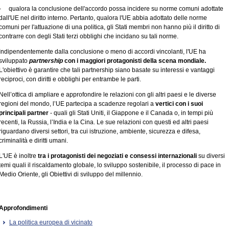
- qualora la conclusione dell'accordo possa incidere su norme comuni adottate
dall'UE nel diritto interno. Pertanto, qualora l'UE abbia adottato delle norme
comuni per l'attuazione di una politica, gli Stati membri non hanno più il diritto di
contrarre con degli Stati terzi obblighi che incidano su tali norme.
Indipendentemente dalla conclusione o meno di accordi vincolanti, l'UE ha
sviluppato
partnership
con i maggiori protagonisti della scena mondiale.
L'obiettivo è garantire che tali partnership siano basate su interessi e vantaggi
reciproci, con diritti e obblighi per entrambe le parti.
Nell’ottica di ampliare e approfondire le relazioni con gli altri paesi e le diverse
regioni del mondo, l’UE partecipa a scadenze regolari a
vertici con i suoi
principali partner
- quali gli Stati Uniti, il Giappone e il Canada o, in tempi più
recenti, la Russia, l’India e la Cina. Le sue relazioni con questi ed altri paesi
riguardano diversi settori, tra cui istruzione, ambiente, sicurezza e difesa,
criminalità e diritti umani.
L'UE è inoltre
tra i protagonisti dei negoziati e consessi internazionali
su diversi
temi quali il riscaldamento globale, lo sviluppo sostenibile, il processo di pace in
Medio Oriente, gli Obiettivi di sviluppo del millennio.
Approfondimenti
La politica europea di vicinato