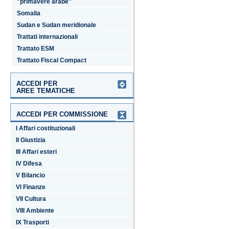
"primavere arabe"
Somalia
Sudan e Sudan meridionale
Trattati internazionali
Trattato ESM
Trattato Fiscal Compact
ACCEDI PER
AREE TEMATICHE
ACCEDI PER COMMISSIONE
I Affari costituzionali
II Giustizia
III Affari esteri
IV Difesa
V Bilancio
VI Finanze
VII Cultura
VIII Ambiente
IX Trasporti