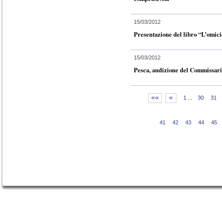
15/03/2012
Presentazione del libro “L’omici
15/03/2012
Pesca, audizione del Commissar
««
«
1
...
30
31
41
42
43
44
45