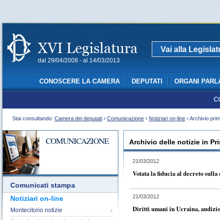
Vai alla Legisla
dal 29/04/2008 - al 14/03/2013
CONOSCERE LA CAMERA
DEPUTATI
ORGANI PARL
C
Stai consultando:
Camera dei deputati
›
Comunicazione
›
Notiziari on-line
› Archivio pri
COMUNICAZIONE
Archivio delle notizie in P
21/03/2012
Votata la fiducia al decreto sulla
Comunicati stampa
21/03/2012
Notiziari on-line
Diritti umani in Ucraina, audiz
Montecitorio notizie