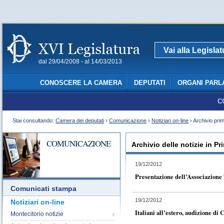
Vai alla Legisla
dal 29/04/2008 - al 14/03/2013
CONOSCERE LA CAMERA
DEPUTATI
ORGANI PARL
C
Stai consultando:
Camera dei deputati
›
Comunicazione
›
Notiziari on-line
› Archivio pri
COMUNICAZIONE
Archivio delle notizie in P
19/12/2012
Presentazione dell’Associazione
Comunicati stampa
19/12/2012
Notiziari on-line
Italiani all’estero, audizione di 
Montecitorio notizie