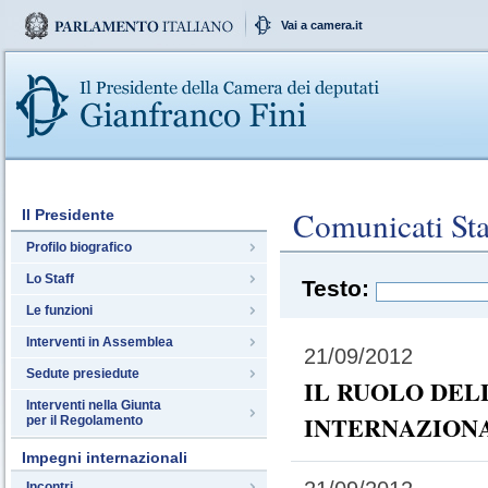
Vai a camera.it
Comunicati St
Il Presidente
Profilo biografico
Lo Staff
Testo:
Le funzioni
Interventi in Assemblea
21/09/2012
Sedute presiedute
IL RUOLO DELL
Interventi nella Giunta
INTERNAZIONA
per il Regolamento
Impegni internazionali
Incontri