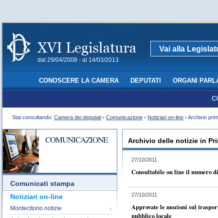
Vai alla Legisla
dal 29/04/2008 - al 14/03/2013
CONOSCERE LA CAMERA
DEPUTATI
ORGANI PARL
C
Stai consultando:
Camera dei deputati
›
Comunicazione
›
Notiziari on-line
› Archivio pri
COMUNICAZIONE
Archivio delle notizie in P
27/10/2011
Consultabile on line il numero di
Comunicati stampa
27/10/2011
Notiziari on-line
Approvate le mozioni sul traspor
Montecitorio notizie
pubblico locale