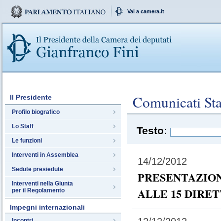
Vai a camera.it
Comunicati St
Il Presidente
Profilo biografico
Lo Staff
Testo:
Le funzioni
Interventi in Assemblea
14/12/2012
Sedute presiedute
PRESENTAZION
Interventi nella Giunta
ALLE 15 DIRE
per il Regolamento
Impegni internazionali
Incontri