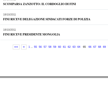
SCOMPARSA ZANZOTTO: IL CORDOGLIO DI FINI
18/10/2011
FINI RICEVE DELEGAZIONE SINDACATI FORZE DI POLIZIA
18/10/2011
FINI RICEVE PRESIDENTE MONGOLIA
««
«
1
...
55
56
57
58
59
60
61
62
63
64
65
66
67
68
69