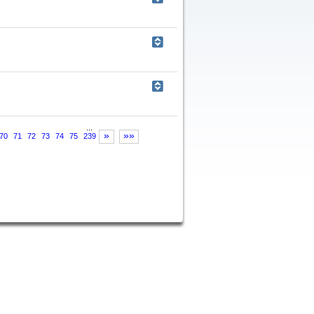
...
»
»»
70
71
72
73
74
75
239