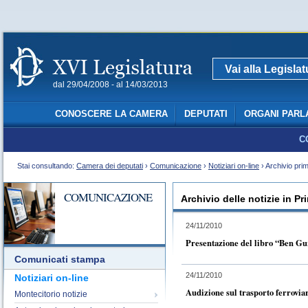
Vai alla Legisla
dal 29/04/2008 - al 14/03/2013
CONOSCERE LA CAMERA
DEPUTATI
ORGANI PARL
C
Stai consultando:
Camera dei deputati
›
Comunicazione
›
Notiziari on-line
› Archivio pri
COMUNICAZIONE
Archivio delle notizie in P
24/11/2010
Presentazione del libro “Ben Guri
Comunicati stampa
24/11/2010
Notiziari on-line
Audizione sul trasporto ferrovia
Montecitorio notizie